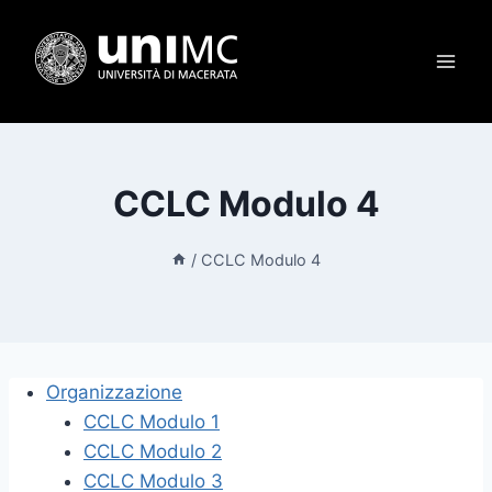
Salta
al
contenuto
CCLC Modulo 4
/
CCLC Modulo 4
Organizzazione
CCLC Modulo 1
CCLC Modulo 2
CCLC Modulo 3