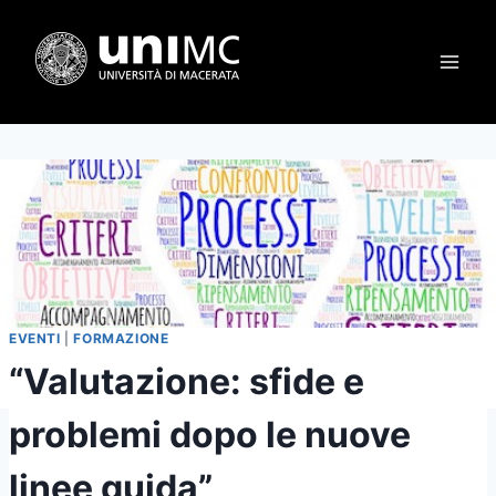
Salta
al
contenuto
EVENTI
|
FORMAZIONE
“Valutazione: sfide e
problemi dopo le nuove
linee guida”