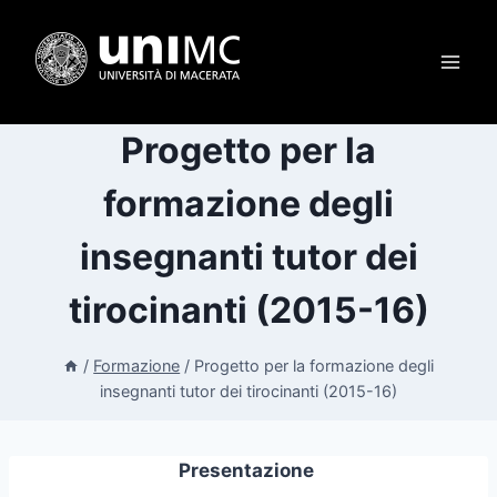
Salta
al
contenuto
Progetto per la
formazione degli
insegnanti tutor dei
tirocinanti (2015-16)
/
Formazione
/
Progetto per la formazione degli
insegnanti tutor dei tirocinanti (2015-16)
Presentazione