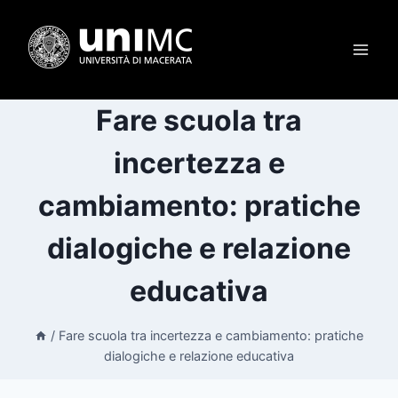
Salta
al
contenuto
Fare scuola tra
incertezza e
cambiamento: pratiche
dialogiche e relazione
educativa
/
Fare scuola tra incertezza e cambiamento: pratiche
dialogiche e relazione educativa