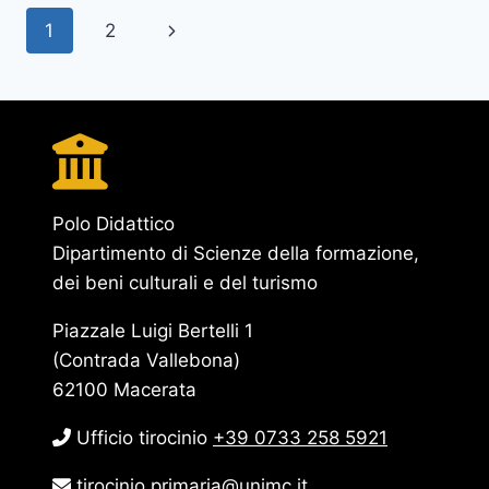
22
Navigazione
Pagina
1
2
pagina
successiva
Polo Didattico
Dipartimento di Scienze della formazione,
dei beni culturali e del turismo
Piazzale Luigi Bertelli 1
(Contrada Vallebona)
62100 Macerata
Ufficio tirocinio
+39 0733 258 5921
tirocinio.primaria@unimc.it