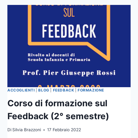
UNA
SFIDA
APERTA”
A
CURA
DI
GIOIA
DI
CRISTOFARO
LONGO
ACCOGLIENTI
|
BLOG
|
FEEDBACK
|
FORMAZIONE
Corso di formazione sul
Feedback (2° semestre)
Di
Silvia Brazzoni
17 Febbraio 2022