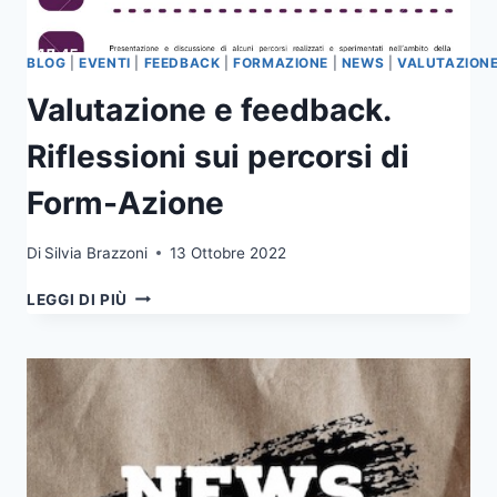
BLOG
|
EVENTI
|
FEEDBACK
|
FORMAZIONE
|
NEWS
|
VALUTAZION
Valutazione e feedback.
Riflessioni sui percorsi di
Form-Azione
Di
Silvia Brazzoni
13 Ottobre 2022
VALUTAZIONE
LEGGI DI PIÙ
E
FEEDBACK.
RIFLESSIONI
SUI
PERCORSI
DI
FORM-
AZIONE