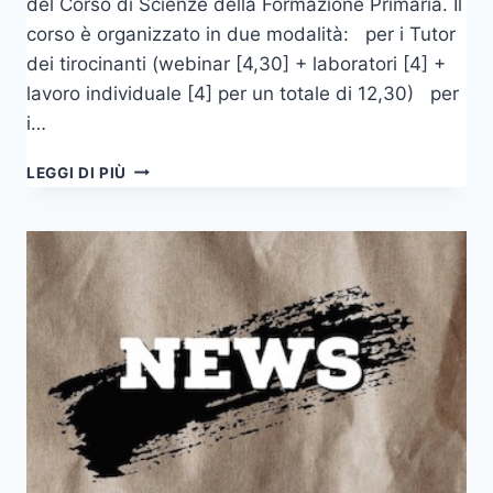
del Corso di Scienze della Formazione Primaria. Il
corso è organizzato in due modalità: per i Tutor
dei tirocinanti (webinar [4,30] + laboratori [4] +
lavoro individuale [4] per un totale di 12,30) per
i…
CORSO
LEGGI DI PIÙ
DI
FORMAZIONE
SUL
FEEDBACK
(2021-
22)